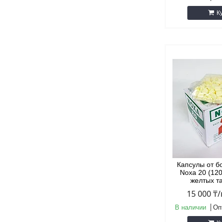
К
Капсулы от б
Noxa 20 (12
желтых т
15 000 ₸
В наличии
Оп