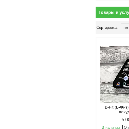
Товары и услу
B-Fit (Б-Фит
поху
6 0
В наличии
Оп