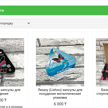
ги
) капсулы для
Лишоу (Lishou) капсулы для
Баз
дения
похудения металлическая
стоунт
упаковка
00 ₸
6 000 ₸
том и в розницу