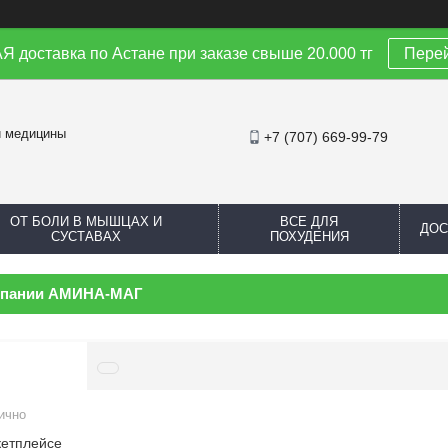
доставка по Астане при заказе свыше 20.000 тг
Перей
й медицины
+7 (707) 669-99-79
ОТ БОЛИ В МЫШЦАХ И
ВСЕ ДЛЯ
ДОС
СУСТАВАХ
ПОХУДЕНИЯ
мпании АМИНА-МАГ
ично
кетплейсе