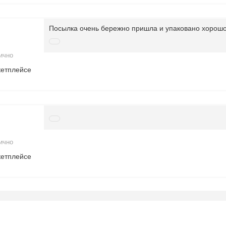
Посылка очень бережно пришла и упаковано хорошо
ично
кетплейсе
ично
кетплейсе