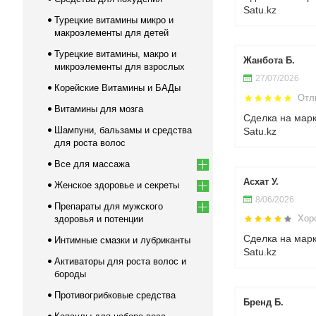
Satu.kz
Турецкие витамины микро и
макроэлементы для детей
Турецкие витамины, макро и
Жанбота Б.
микроэлементы для взрослых
27/07/2026
Корейские Витамины и БАДы
Отл
Витамины для мозга
Сделка на мар
Шампуни, бальзамы и средства
Satu.kz
для роста волос
Все для массажа
Асхат У.
Женское здоровье и секреты
8/06/2026
Препараты для мужского
Хор
здоровья и потенции
Сделка на мар
Интимные смазки и лубриканты
Satu.kz
Активаторы для роста волос и
бороды
Противогрибковые средства
Бренд Б.