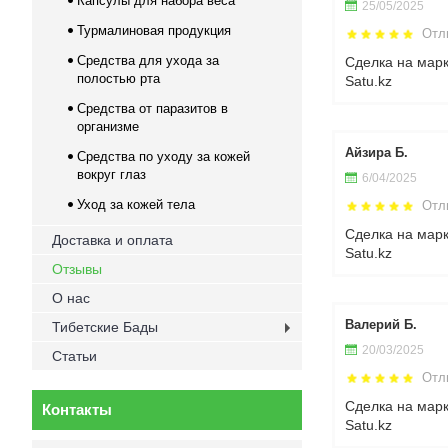
Капсулы для набора веса
25/05/2025
Турмалиновая продукция
Отл
Средства для ухода за
Сделка на мар
полостью рта
Satu.kz
Средства от паразитов в
организме
Айзира Б.
Средства по уходу за кожей
вокруг глаз
6/04/2025
Уход за кожей тела
Отл
Сделка на мар
Доставка и оплата
Satu.kz
Отзывы
О нас
Валерий Б.
Тибетские Бады
20/03/2025
Статьи
Отл
Сделка на мар
Контакты
Satu.kz