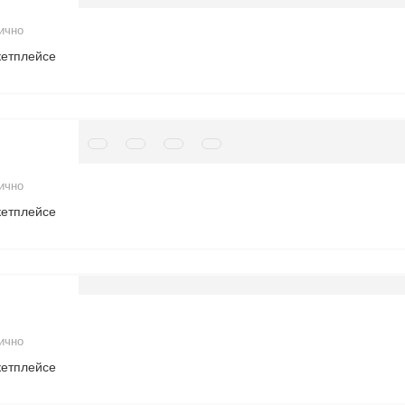
ично
кетплейсе
ично
кетплейсе
ично
кетплейсе