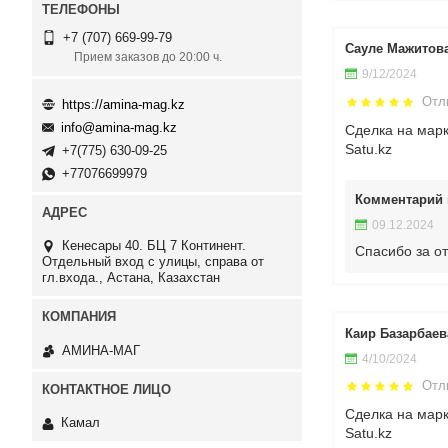
+7 (707) 669-99-79
Сауле Мажитова
Прием заказов до 20:00 ч.
9/12/2024
Отл
https://amina-mag.kz
info@amina-mag.kz
Сделка на мар
Satu.kz
+7(775) 630-09-25
+77076699979
Комментарий 
09.12.2024
Кенесары 40. БЦ 7 Континент.
Спасибо за о
Отдельный вход с улицы, справа от
гл.входа., Астана, Казахстан
Каир Базарбаев
АМИНА-МАГ
4/10/2024
Отл
Сделка на мар
Камал
Satu.kz