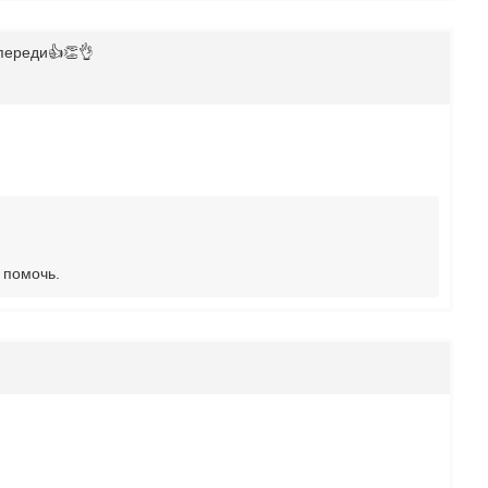
впереди👍👏👌
 помочь.