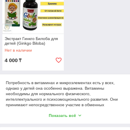
Экстракт Гинкго Билоба для
детей (Ginkgo Biloba)
Нет в наличии
4 000
₸
Потребность в витаминах и микроэлементах есть у всех,
однако у детей она особенно выражена. Витамины
необходимы для нормального физического,
интеллектуального и психоэмоционального развития. Они
принимают непосредственное участие в обменных
процессах и регулировании физиологических функций
Показать всё
организма. Одни вещества организм способен вырабатывать
самостоятельно, другие получает из продуктов питания. В
случае гиповитаминоза эффективной альтернативой