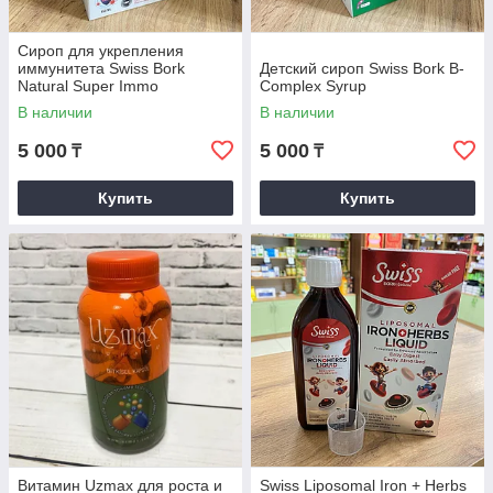
Сироп для укрепления
иммунитета Swiss Bork
Детский сироп Swiss Bork B-
Natural Super Immo
Complex Syrup
Colostrum
В наличии
В наличии
5 000
5 000
₸
₸
Купить
Купить
Витамин Uzmax для роста и
Swiss Liposomal Iron + Herbs