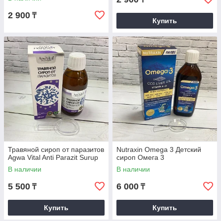
2 900
₸
Купить
Травяной сироп от паразитов
Nutraxin Omega 3 Детский
Agwa Vital Anti Parazit Surup
сироп Омега 3
В наличии
В наличии
5 500
6 000
₸
₸
Купить
Купить