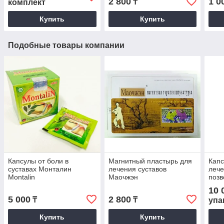
2 800
1 0
₸
комплект
Купить
Купить
Подобные товары компании
Капсулы от боли в
Магнитный пластырь для
Капс
суставах Монталин
лечения суставов
лече
Montalin
Маочжэн
позв
10 
5 000
2 800
₸
₸
упа
Купить
Купить