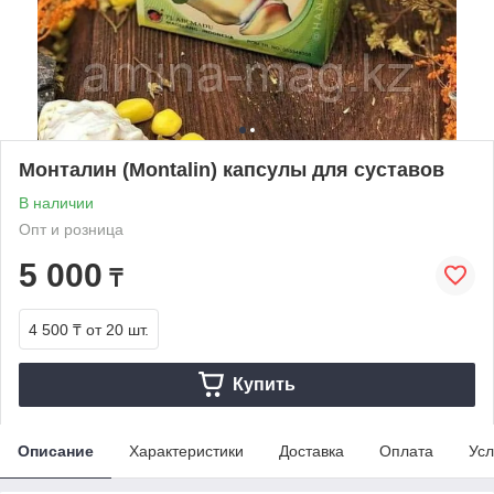
Монталин (Montalin) капсулы для суставов
В наличии
Опт и розница
5 000
₸
4 500 ₸
от 20 шт.
Купить
Описание
Характеристики
Доставка
Оплата
Усл