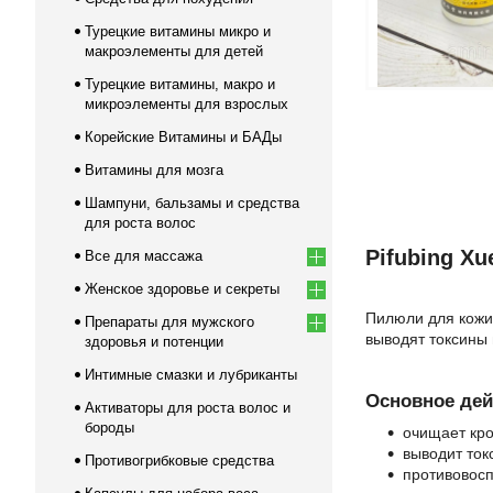
Турецкие витамины микро и
макроэлементы для детей
Турецкие витамины, макро и
микроэлементы для взрослых
Корейские Витамины и БАДы
Витамины для мозга
Шампуни, бальзамы и средства
для роста волос
Pifubing X
Все для массажа
Женское здоровье и секреты
Пилюли для кожи
Препараты для мужского
выводят токсины 
здоровья и потенции
Интимные смазки и лубриканты
Основное дей
Активаторы для роста волос и
бороды
очищает кро
выводит ток
Противогрибковые средства
противовосп