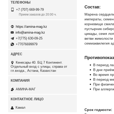
Состав:
+7 (707) 669-99-79
Марена сердцелис
Прием заказов до 20:00 ч.
императы, семен
корневище смилак
https://amina-mag.kz
пустырник сибирс
info@amina-mag.kz
цикады, семя ло
ветви жимолости 
+7(775) 630-09-25
семиаквилегия ад
+77076699979
Противопоказ
Кенесары 40. БЦ 7 Континент.
В период ла
Отдельный вход с улицы, справа от
В дни приём
гл.входа., Астана, Казахстан
Во время пр
В период ме
При физичес
При аллерги
АМИНА-МАГ
Камал
Срок годности: