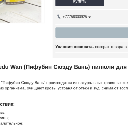
Купить
+77756300925
возврат товара в
uedu Wan (Пифубин Сюэду Вань) пилюли для
 "Пифубин Сюэду Вань" производятся из натуральных травяных ко
из организма, очищают кровь, устраняют отеки и зуд, снимают вос
ствие:
вь;
сины;
алительное;