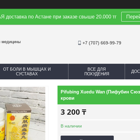
доставка по Астане при заказе свыше 20.000 тг
Перей
й медицины
+7 (707) 669-99-79
ОТ БОЛИ В МЫШЦАХ И
ВСЕ ДЛЯ
ДОС
СУСТАВАХ
ПОХУДЕНИЯ
Pifubing Xuedu Wan (Пифубин Сю
крови
3 200 ₸
В наличии