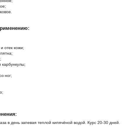
онное;
ое;
ковое.
применению:
и отек кожи;
пятна;
;
 карбункулы;
з ног;
о;
нения:
аза в день запевая теплой кипячёной водой. Курс 20-30 дней.