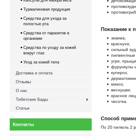
Капсулы для набора веса
детоксикаци
противозудн
Турмалиновая продукция
противогриб
Средства для ухода за
полостью рта
Показание к 
Средства от паразитов в
экзема;
организме
краснуха;
Средства по уходу за кожей
сильный зуд 
вокруг глаз
пигментные 
угри, прыщи
Уход за кожей тела
фурункулы и
купероз;
Доставка и оплата
дерматомико
Отзывы
микоз;
веснушки;
О нас
красное лиц
Тибетские Бады
чесотка.
Статьи
Способ приме
Контакты
По 20 пилюль 2 р