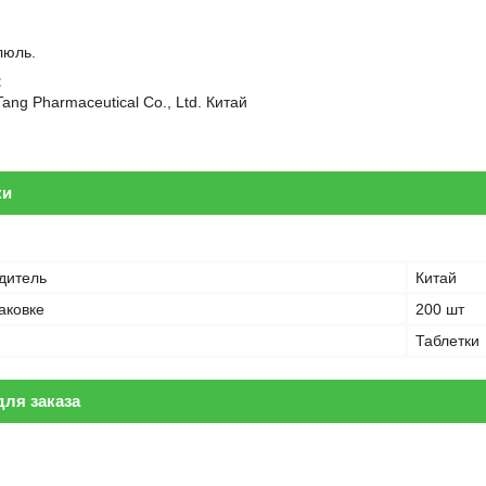
:
люль.
:
Tang Pharmaceutical Co., Ltd. Китай
ки
дитель
Китай
аковке
200 шт
Таблетки
ля заказа