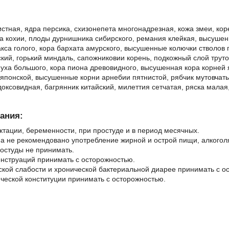
тная, ядра персика, схизонепета многонадрезная, кожа змеи, кор
а кохии, плоды дурнишника сибирского, ремания клейкая, высушен
са голого, кора бархата амурского, высушенные колючки стволов 
кий, горький миндаль, сапожниковии корень, подкожный слой труто
пуха большого, кора пиона древовидного, высушенная кора корней
японской, высушенные корни арнебии пятнистой, рябчик мутовчаты
оксовидная, багрянник китайский, милеттия сетчатая, ряска мала
ания:
ктации, беременности, при простуде и в период месячных.
а не рекомендовано употребление жирной и острой пищи, алкогол
остуды не принимать.
нструаций принимать с осторожностью.
кой слабости и хронической бактериальной диарее принимать с о
ческой конституции принимать с осторожностью.