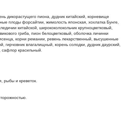
ень дикорастущего пиона, дудник китайский, корневище
ные плоды форсайтии, жимолость японская, хохлатка Бунге,
гледичии китайской, ширококолокольчик крупноцветковый,
викового гриба, пион белоцветковый, оболочка личинки
 ясенца, корни ремании, ревень лекарственный, высушенные
й, гирчовник влагалищный, корень солодки, дудник даурский,
я, сафлор красильный.
я, рыбы и креветок.
сторожностью.