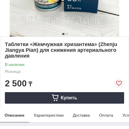
Таблетки «Жемчужная хризантема» (Zhenju
Jiangya Pian) для снижения артериального
давления
В наличии
Розница
2 500
₸
Купить
Описание
Характеристики
Доставка
Оплата
Усл