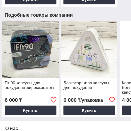
Подобные товары компании
Fit 90 капсулы для
Блокатор жира капсулы
Капс
похудения жиросжигатель
для похудения
Вол
капс
6 000
6 000
4 0
₸
₸/упаковка
Купить
Купить
О нас