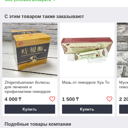
С этим товаром также заказывают
Zhigenduanwan болюсы
Мазь от геморроя Хуа То
Муск
для лечения и
гем
профилактики геморроя
4 000
1 500
2 2
₸
₸
Купить
Купить
Подобные товары компании