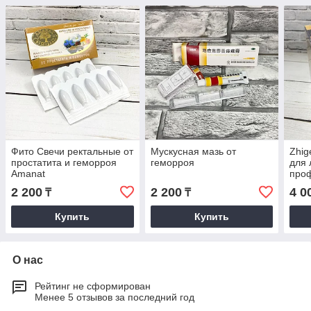
Фито Свечи ректальные от
Мускусная мазь от
Zhi
простатита и геморроя
геморроя
для 
Amanat
проф
2 200
2 200
4 0
₸
₸
Купить
Купить
О нас
Рейтинг не сформирован
Менее 5 отзывов за последний год