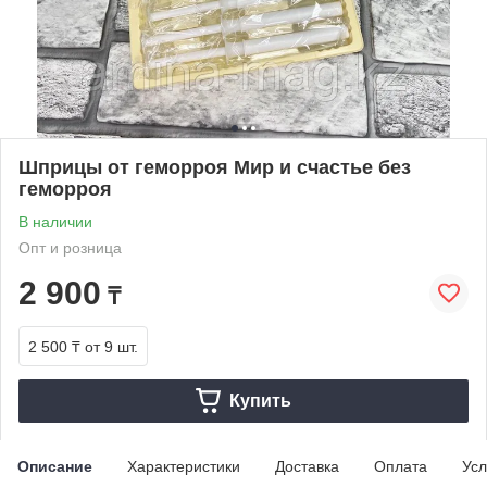
Шприцы от геморроя Мир и счастье без
геморроя
В наличии
Опт и розница
2 900
₸
2 500 ₸
от 9 шт.
Купить
Описание
Характеристики
Доставка
Оплата
Усл