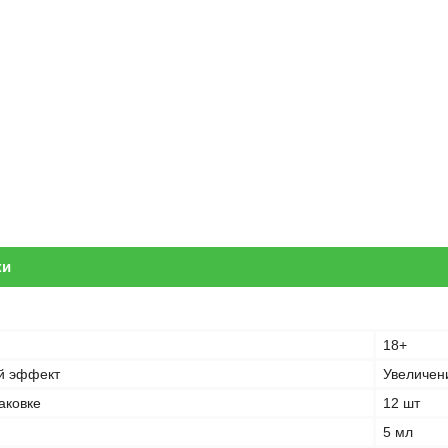
ки
18+
й эффект
Увеличен
аковке
12 шт
5 мл