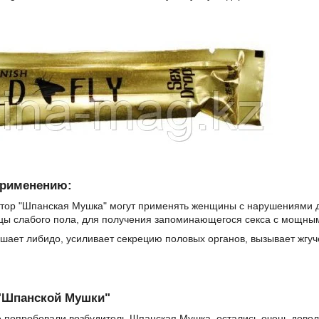
применению:
тор "Шпанская Мушка" могут применять женщины с нарушениями д
цы слабого пола, для получения запоминающегося секса с мощны
шает либидо, усиливает секрецию половых органов, вызывает жгу
 "Шпанской Мушки"
е попробовали возбудитель Шпанская Мушка, остались очень дово