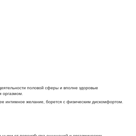
еятельности половой сферы и вполне здоровые
м оргазмом.
чее интимное желание, борется с физическим дискомфортом.
льными от переизбытка ощущений и оргазмических