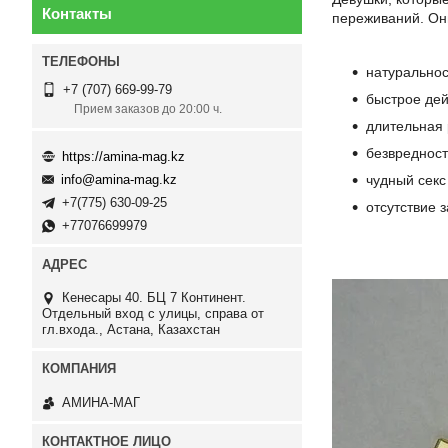
Контакты
переживаний. Он
натуральнос
+7 (707) 669-99-79
быстрое дей
Прием заказов до 20:00 ч.
длительная 
безвреднос
https://amina-mag.kz
чудный сек
info@amina-mag.kz
+7(775) 630-09-25
отсутствие 
+77076699979
Кенесары 40. БЦ 7 Континент.
Отдельный вход с улицы, справа от
гл.входа., Астана, Казахстан
АМИНА-МАГ