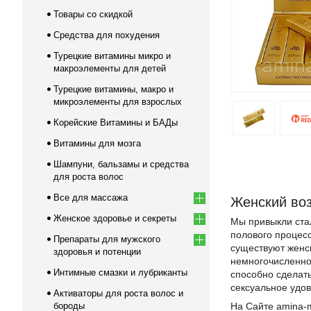
Товары со скидкой
Средства для похудения
Турецкие витамины микро и
макроэлементы для детей
Турецкие витамины, макро и
микроэлементы для взрослых
Корейские Витамины и БАДы
Витамины для мозга
Шампуни, бальзамы и средства
для роста волос
Все для массажа
Женский воз
Женское здоровье и секреты
Мы привыкли ста
полового процесс
Препараты для мужского
существуют женс
здоровья и потенции
немногочисленно
Интимные смазки и лубриканты
способно сделат
сексуальное удов
Активаторы для роста волос и
бороды
На Сайте amina-