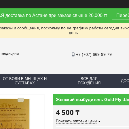
доставка по Астане при заказе свыше 20.000 тг
Перей
заказы и сообщения, поскольку по ее графику работы сегодня вых
день.
й медицины
+7 (707) 669-99-79
ОТ БОЛИ В МЫШЦАХ И
ВСЕ ДЛЯ
ДОС
СУСТАВАХ
ПОХУДЕНИЯ
Женский возбудитель Gold Fly Ш
4 500 ₸
Показать оптовые цены