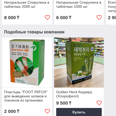
Натуральная Спирулина в
Натуральная Спирулина в
Егип
таблетках 2000 шт
таблетках 1000 шт
поху
нату
(Ори
8 000
6 000
2 9
₸
₸
Подобные товары компании
Пластырь "FOOT PATCH"
Golden Herd Аодзиру
для выведения шлаков и
(Хлорофилл)
токсинов из организма
9 500
₸
2 000
₸
Купить