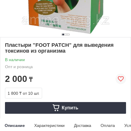
Пластыри "FOOT PATCH" для выведения
токсинов из организма
В наличии
Опт и розница
2 000
₸
1 800 ₸
от 10 шт.
Купить
Описание
Характеристики
Доставка
Оплата
Усл