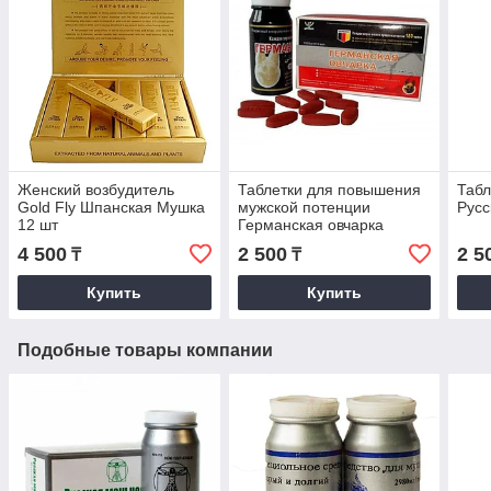
Женский возбудитель
Таблетки для повышения
Табл
Gold Fly Шпанская Мушка
мужской потенции
Русс
12 шт
Германская овчарка
4 500
2 500
2 5
₸
₸
Купить
Купить
Подобные товары компании