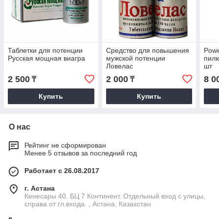
Таблетки для потенции
Средство для повышения
Powe
Русская мощная виагра
мужской потенции
пилю
Ловелас
шт
2 500
2 000
8 0
₸
₸
Купить
Купить
О нас
Рейтинг не сформирован
Менее 5 отзывов за последний год
Работает с 26.08.2017
г. Астана
Кенесары 40. БЦ 7 Континент. Отдельный вход с улицы,
справа от гл.входа. , Астана, Казахстан