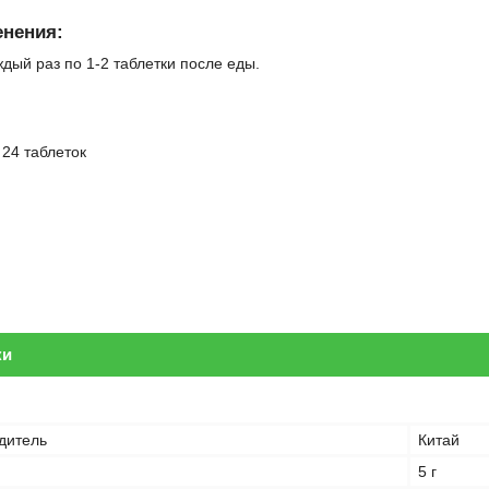
нения:
ждый раз по 1-2 таблетки после еды.
:
24 таблеток
ки
дитель
Китай
5 г