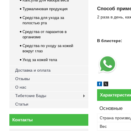
Капсулы для набора веса
Способ приме
Турмалиновая продукция
2 раза в день, ка
Средства для ухода за
полостью рта
Средства от паразитов в
организме
В блистере
Средства по уходу за кожей
вокруг глаз
Уход за кожей тела
Доставка и оплата
Отзывы
О нас
Характеристи
Тибетские Бады
Статьи
Основные
Страна произво
Контакты
Вес