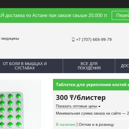
доставка по Астане при заказе свыше 20.000 тг
Перей
й медицины
+7 (707) 669-99-79
ОТ БОЛИ В МЫШЦАХ И
ВСЕ ДЛЯ
ДОС
СУСТАВАХ
ПОХУДЕНИЯ
Таблетки для укрепления костей
300 ₸/блистер
Показать оптовые цены
Минимальная сумма заказа на сайте — 2
В наличии
Оптом и в розницу