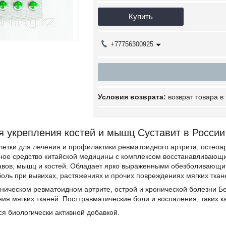
Купить
+77756300925
возврат товара в
я укрепления костей и мышц Суставит в России
етки для лечения и профилактики ревматоидного артрита, остеоар
ное средство китайской медицины с комплексом восстанавливающи
авов, мышц и костей. Обладает ярко выраженными обезболивающи
оль при вывихах, растяжениях и прочих повреждениях мягких ткан
ническом ревматоидном артрите, острой и хронической болезни Бех
ия мягких тканей. Посттравматические боли и воспаления, таких 
я биологически активной добавкой.