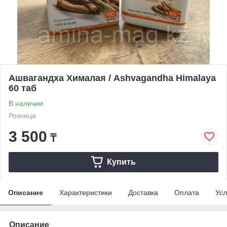
Ашвагандха Хималая / Ashvagandha Himalaya
60 таб
В наличии
Розница
3 500
₸
Купить
Описание
Характеристики
Доставка
Оплата
Усл
Описание