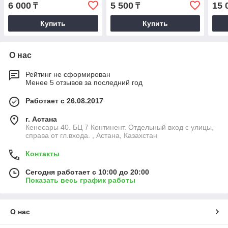
6 000
5 500
15 
₸
₸
Купить
Купить
О нас
Рейтинг не сформирован
Менее 5 отзывов за последний год
Работает с 26.08.2017
г. Астана
Кенесары 40. БЦ 7 Континент. Отдельный вход с улицы,
справа от гл.входа. , Астана, Казахстан
Контакты
Сегодня работает с 10:00 до 20:00
Показать весь график работы
О нас