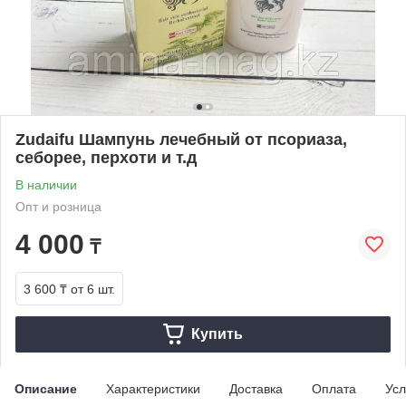
Zudaifu Шампунь лечебный от псориаза,
себорее, перхоти и т.д
В наличии
Опт и розница
4 000
₸
3 600 ₸
от 6 шт.
Купить
Описание
Характеристики
Доставка
Оплата
Усл