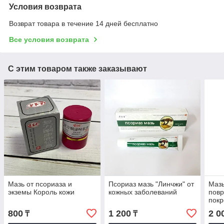
Условия возврата
Возврат товара в течение 14 дней бесплатно
Все условия возврата
С этим товаром также заказывают
Мазь от псориаза и
Псориаз мазь "Линчжи" от
Мазь
экземы Король кожи
кожных заболеваний
повр
покр
800
1 200
2 0
₸
₸