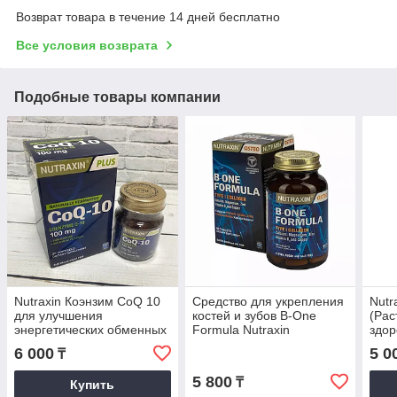
Возврат товара в течение 14 дней бесплатно
Все условия возврата
Подобные товары компании
Nutraxin Коэнзим CoQ 10
Средство для укрепления
Nutra
для улучшения
костей и зубов B-One
(Рас
энергетических обменных
Formula Nutraxin
здор
процессов
6 000
5 0
₸
5 800
₸
Купить