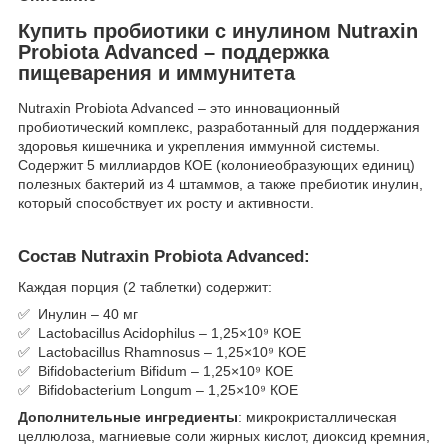
Купить пробиотики с инулином Nutraxin
Probiota Advanced – поддержка
пищеварения и иммунитета
Nutraxin Probiota Advanced – это инновационный
пробиотический комплекс, разработанный для поддержания
здоровья кишечника и укрепления иммунной системы.
Содержит 5 миллиардов КОЕ (колониеобразующих единиц)
полезных бактерий из 4 штаммов, а также пребиотик инулин,
который способствует их росту и активности.
Состав Nutraxin Probiota Advanced
:
Каждая порция (2 таблетки) содержит:
✅ Инулин – 40 мг
✅ Lactobacillus Acidophilus – 1,25×10⁹ КОЕ
✅ Lactobacillus Rhamnosus – 1,25×10⁹ КОЕ
✅ Bifidobacterium Bifidum – 1,25×10⁹ КОЕ
✅ Bifidobacterium Longum – 1,25×10⁹ КОЕ
Дополнительные ингредиенты
: микрокристаллическая
целлюлоза, магниевые соли жирных кислот, диоксид кремния,