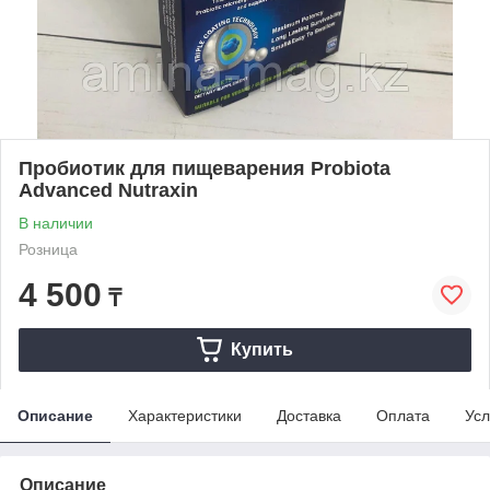
Пробиотик для пищеварения Probiota
Advanced Nutraxin
В наличии
Розница
4 500
₸
Купить
Описание
Характеристики
Доставка
Оплата
Усл
Описание