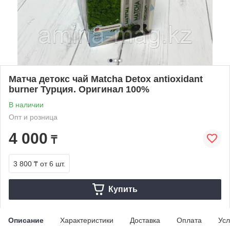
Матча детокс чай Matcha Detox antioxidant
burner Турция. Оригинал 100%
В наличии
Опт и розница
4 000
₸
3 800 ₸
от 6 шт.
Купить
Описание
Характеристики
Доставка
Оплата
Усл