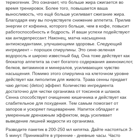
термогеник. Это означает, что больше жира сжигается во
время тренировок. Более того, повышается ваша
выносливость, что ещё больше усиливает сжигание жира.
Благодаря ему вы почувствуете снижение аппетита. Прилив
энергии от кофеина, которого больше, чем в кофе, повысит
работоспособность и бодрость. И ваши успехи подействуют
как антидепрессант. Наконец, матча насыщенна
антиоксидантами, улучшающими здоровье. Следующий
ингредиент – порошок спирулины. Это сине-зеленая
водоросль и широко известный бад. Она тоже действует как
блокатор аппетита за счет богатого содержания аминокислот,
белков, витаминов и минералов, усиливающих чувство
насыщения. Помимо этого спирулина на клеточном уровне
действует как липолитик для живота. Трава сенны придает
чаю детокс (detox) эффект. Количество ингредиента
достаточно для чистки организма от токсинов и шлаков.
Сенна способствует очищению кишечника и действует как
слабительное для похудения. Тем самым помогает от
запоров и ускоряет пищеварение. Напиток обладает и
умеренным дренажным эффектом, ведь усиливает
выведение лишней жидкости из организма.
Разводите пакетик в 200-250 мл кипятка. Дайте настояться 3-
5 минут. Принимайте в утренние - дневные часы. Часто