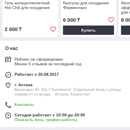
Гель антицеллюлитный
Капсулы для похудения
Atom
Hot Chili для похудения
Ферментаиз
эфф
для 
6 000
8 0
₸
2 000
₸
Купить
О нас
Рейтинг не сформирован
Менее 5 отзывов за последний год
Работает с 26.08.2017
г. Астана
Кенесары 40. БЦ 7 Континент. Отдельный вход с улицы,
справа от гл.входа. , Астана, Казахстан
Контакты
Сегодня работает с 10:00 до 20:00
Показать весь график работы