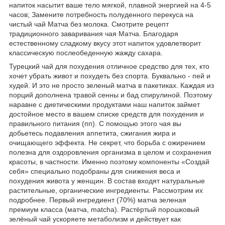
напиток насытит ваше тело мягкой, плавной энергией на 4-5
часов; Замените потребность полуденного перекуса на
чистый чай Матча без молока. Смотрите рецепт
традиционного заваривания чая Матча. Благодаря
естественному сладкому вкусу этот напиток удовлетворит
классическую послеобеденную жажду сахара.
Турецкий чай для похудения отличное средство для тех, кто
хочет убрать живот и похудеть без спорта. Буквально - пей и
худей. И это не просто зеленый матча в пакетиках. Каждая из
порций дополнена травой сенны и бад спирулиной. Поэтому
наравне с диетическими продуктами наш напиток займет
достойное место в вашем списке средств для похудения и
правильного питания (пп). С помощью этого чая вы
добьетесь подавления аппетита, сжигания жира и
очищающего эффекта. Не секрет, что борьба с ожирением
полезна для оздоровления организма в целом и сохранения
красоты, в частности. Именно поэтому компоненты «Создай
себя» специально подобраны для снижения веса и
похудения живота у женщин. В состав входят натуральные
растительные, органические ингредиенты. Рассмотрим их
подробнее. Первый ингредиент (70%) матча зеленая
премиум класса (матча, matcha). Растёртый порошковый
зелёный чай ускоряете метаболизм и действует как