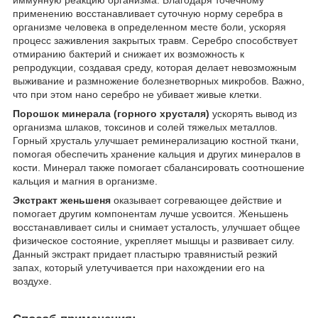
иммунную реакцию организма. Благодаря точечному
применению восстанавливает суточную норму серебра в
организме человека в определенном месте боли, ускоряя
процесс заживления закрытых травм. Серебро способствует
отмиранию бактерий и снижает их возможность к
репродукции, создавая среду, которая делает невозможным
выживание и размножение болезнетворных микробов. Важно,
что при этом нано серебро не убивает живые клетки.
Порошок минерала (горного хрусталя)
ускорять вывод из
организма шлаков, токсинов и солей тяжелых металлов.
Горный хрусталь улучшает реминерализацию костной ткани,
помогая обеспечить хранение кальция и других минералов в
кости. Минерал также помогает сбалансировать соотношение
кальция и магния в организме.
Экстракт женьшеня
оказывает согревающее действие и
помогает другим компонентам лучше усвоится. Женьшень
восстанавливает силы и снимает усталость, улучшает общее
физическое состояние, укрепляет мышцы и развивает силу.
Данный экстракт придает пластырю травянистый резкий
запах, который улетучивается при нахождении его на
воздухе.