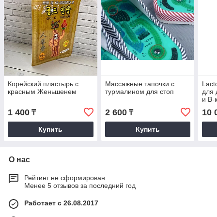
Корейский пластырь с
Массажные тапочки с
Lact
красным Женьшенем
турмалином для стоп
для 
и B-
1 400
2 600
10 
₸
₸
Купить
Купить
О нас
Рейтинг не сформирован
Менее 5 отзывов за последний год
Работает с 26.08.2017