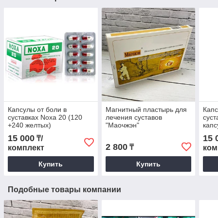
Капсулы от боли в
Магнитный пластырь для
Капс
суставках Noxa 20 (120
лечения суставов
суст
+240 желтых)
"Маочжэн"
капс
табл
15 000
15 
₸/
2 800
₸
комплект
ком
Купить
Купить
Подобные товары компании