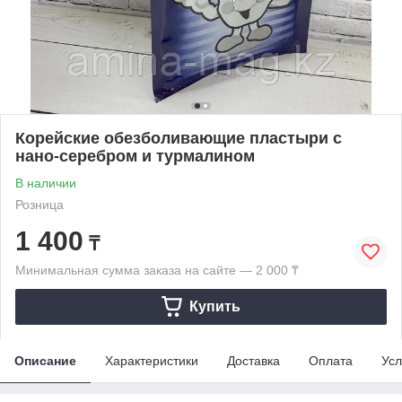
Корейские обезболивающие пластыри с
нано-серебром и турмалином
В наличии
Розница
1 400
₸
Минимальная сумма заказа на сайте — 2 000 ₸
Купить
Описание
Характеристики
Доставка
Оплата
Усл