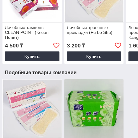
Лечебные тампоны
Лечебные травяные
Леч
CLEAN POINT (Клеан
прокладки (Fu Le Shu)
прок
Поинт)
Kang
4 500
3 200
1 6
₸
₸
Купить
Купить
Подобные товары компании