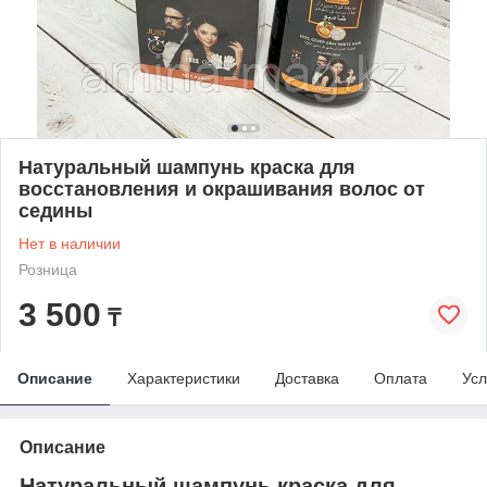
Натуральный шампунь краска для
восстановления и окрашивания волос от
седины
Нет в наличии
Розница
3 500
₸
Описание
Характеристики
Доставка
Оплата
Усл
Описание
Натуральный шампунь краска для