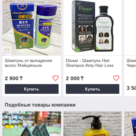
Шампунь от выпадения
Disaar - Шампунь Hair
Шамп
волос Мэйцзяньли
Shampoo Anty-Hair Loss
Черн
2 900
2 000
₸
₸
3 5
Купить
Купить
Подобные товары компании