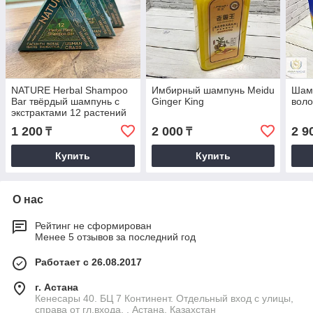
NATURE Herbal Shampoo
Имбирный шампунь Meidu
Шам
Bar твёрдый шампунь с
Ginger King
воло
экстрактами 12 растений
1 200
2 000
2 9
₸
₸
Купить
Купить
О нас
Рейтинг не сформирован
Менее 5 отзывов за последний год
Работает с 26.08.2017
г. Астана
Кенесары 40. БЦ 7 Континент. Отдельный вход с улицы,
справа от гл.входа. , Астана, Казахстан