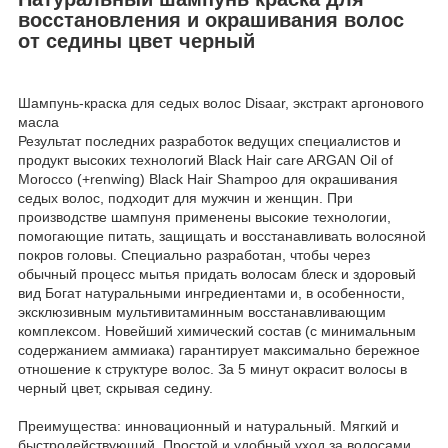
восстановления и окрашивания волос
от седины цвет черный
Шампунь-краска для седых волос Disaar, экстракт аргонового
масла
Результат последних разработок ведущих специалистов и
продукт высоких технологий Black Hair care ARGAN Oil of
Morocco (+renwing) Black Hair Shampoo для окрашивания
седых волос, подходит для мужчин и женщин. При
производстве шампуня применены высокие технологии,
помогающие питать, защищать и восстанавливать волосяной
покров головы. Специально разработан, чтобы через
обычный процесс мытья придать волосам блеск и здоровый
вид Богат натуральными ингредиентами и, в особенности,
эксклюзивным мультивитаминным восстанавливающим
комплексом. Новейший химический состав (с минимальным
содержанием аммиака) гарантирует максимально бережное
отношение к структуре волос. За 5 минут окрасит волосы в
черный цвет, скрывая седину.
Преимущества: инновационный и натуральный. Мягкий и
быстродействующий. Простой и удобный уход за волосами.